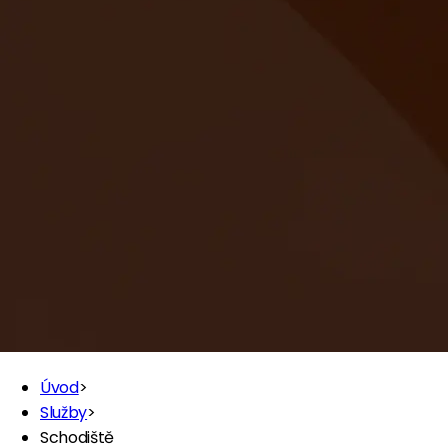
Úvod
>
Služby
>
Schodiště