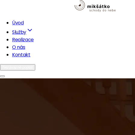
Úvod
Služby
Realizace
O nás
Kontakt
Nezávazně poptat