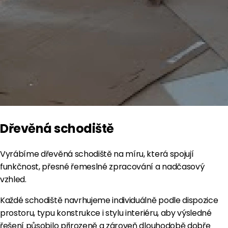
Dřevěná schodiště
Vyrábíme dřevěná schodiště na míru, která spojují
funkčnost, přesné řemeslné zpracování a nadčasový
vzhled.
Každé schodiště navrhujeme individuálně podle dispozice
prostoru, typu konstrukce i stylu interiéru, aby výsledné
řešení působilo přirozeně a zároveň dlouhodobě dobře