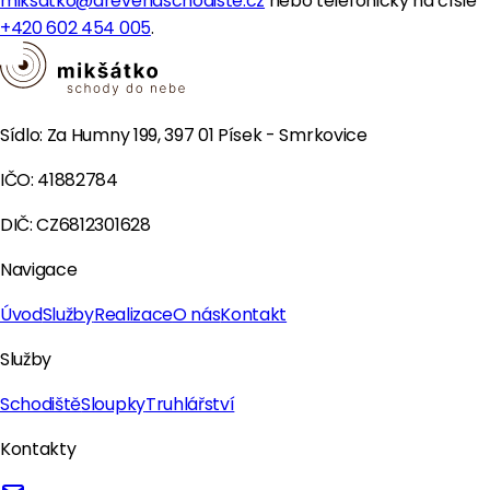
miksatko@drevenaschodiste.cz
nebo telefonicky na čísle
+420 602 454 005
.
Sídlo: Za Humny 199, 397 01 Písek - Smrkovice
IČO: 41882784
DIČ: CZ6812301628
Navigace
Úvod
Služby
Realizace
O nás
Kontakt
Služby
Schodiště
Sloupky
Truhlářství
Kontakty