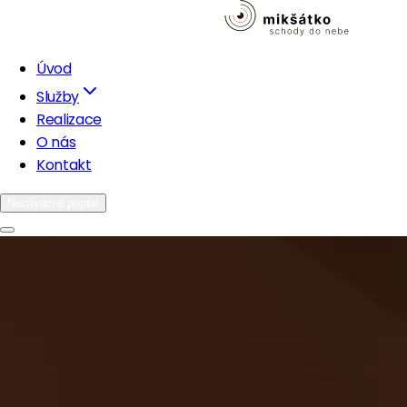
Úvod
Služby
Realizace
O nás
Kontakt
Nezávazně poptat